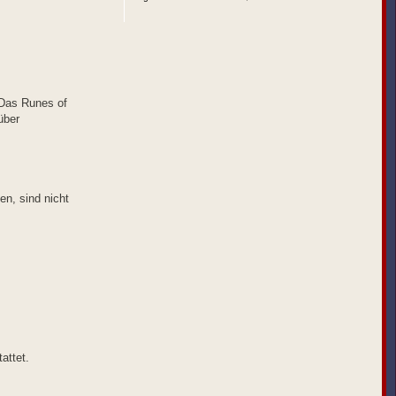
e
n
 Das Runes of
über
en, sind nicht
attet.