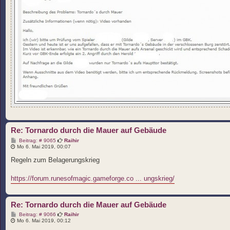
Re: Tornardo durch die Mauer auf Gebäude
B
Beitrag: # 9065
Raihir
e
Mo 6. Mai 2019, 00:07
i
t
Regeln zum Belagerungskrieg
r
a
g
https://forum.runesofmagic.gameforge.co ... ungskrieg/
Re: Tornardo durch die Mauer auf Gebäude
B
Beitrag: # 9066
Raihir
e
Mo 6. Mai 2019, 00:12
i