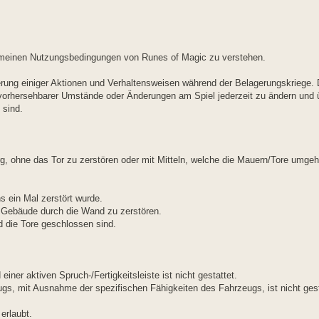
lgemeinen Nutzungsbedingungen von Runes of Magic zu verstehen.
äuterung einiger Aktionen und Verhaltensweisen während der Belagerungskriege.
unvorhersehbarer Umstände oder Änderungen am Spiel jederzeit zu ändern und 
 sind.
rg, ohne das Tor zu zerstören oder mit Mitteln, welche die Mauern/Tore umgeh
s ein Mal zerstört wurde.
 Gebäude durch die Wand zu zerstören.
d die Tore geschlossen sind.
er aktiven Spruch-/Fertigkeitsleiste ist nicht gestattet.
gs, mit Ausnahme der spezifischen Fähigkeiten des Fahrzeugs, ist nicht gest
erlaubt.