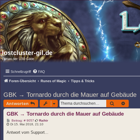
lostcluster-gil.de
Forum der Ü30-Gilde
Schnellzugriff
FAQ
Foren-Übersicht
Runes of Magic
Tipps & Tricks
GBK → Tornardo durch die Mauer auf Gebäude
Suche
Erweit
Antworten
GBK → Tornardo durch die Mauer auf Gebäude
B
Beitrag: # 9057
Raihir
e
Di 15. Mai 2018, 21:10
i
t
Antwort vom Support...
r
a