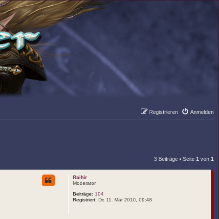
Registrieren
Anmelden
Suche
Er
3 Beiträge • Seite
1
von
1
Raihir
Moderator
Beiträge:
104
Registriert:
Do 11. Mär 2010, 09:48