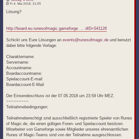
e
Fr 4. Mai 2018, 21:05
i
t
Lösung?
r
a
g
http://board.eu.runesofmagic.gameforge. ... dID=541128
Schickt uns Eure Lösungen an
events@runesofmagic.de
und benutzt
dabei bitte folgende Vorlage:
Charaktername:
Servername:
Accountname:
Boardaccountname:
Spielaccount-E-mail:
Boardaccount-E-Mail:
Der Einsendeschluss ist der 07.05.2018 um 23:59 Uhr MEZ.
~~~~~~~~~
Teilnahmebedingungen:
Teilnahmeberechtigt sind ausschließlich registrierte Spieler von Runes
of Magic.de, die einen gültigen Foren- und Spielaccount besitzen.
Mitarbeiter von Gameforge sowie Mitglieder unseres ehrenamtlichen
Runes of Magic-Teams sind von der Teilnahme ausgeschlossen.