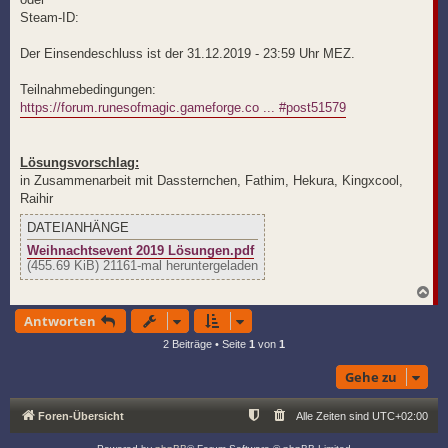
Steam-ID:
Der Einsendeschluss ist der 31.12.2019 - 23:59 Uhr MEZ.
Teilnahmebedingungen:
https://forum.runesofmagic.gameforge.co ... #post51579
Lösungsvorschlag:
in Zusammenarbeit mit Dassternchen, Fathim, Hekura, Kingxcool,
Raihir
DATEIANHÄNGE
Weihnachtsevent 2019 Lösungen.pdf
(455.69 KiB) 21161-mal heruntergeladen
N
a
Antworten
c
h
2 Beiträge • Seite
1
von
1
o
b
Gehe zu
e
n
Foren-Übersicht
Alle Zeiten sind
UTC+02:00