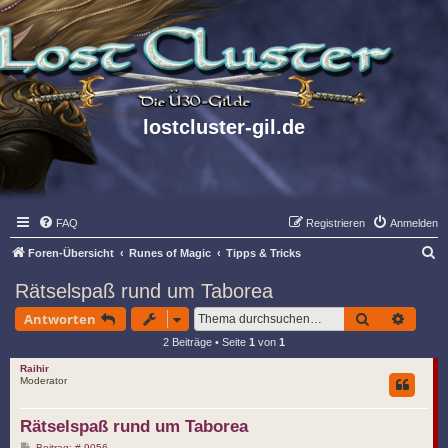
lostcluster-gil.de
FAQ
Registrieren
Anmelden
S
Foren-Übersicht
Runes of Magic
Tipps & Tricks
u
Rätselspaß rund um Taborea
c
Suche
Erwei
Antworten
h
2 Beiträge • Seite
1
von
1
e
Raihir
Moderator
Rätselspaß rund um Taborea
B
Beitrag: # 9056