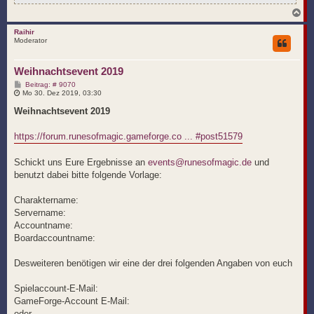
N
a
c
Raihir
Moderator
h
o
b
Weihnachtsevent 2019
e
n
B
Beitrag: # 9070
e
Mo 30. Dez 2019, 03:30
i
t
Weihnachtsevent 2019
r
a
g
https://forum.runesofmagic.gameforge.co ... #post51579
Schickt uns Eure Ergebnisse an
events@runesofmagic.de
und
benutzt dabei bitte folgende Vorlage:
Charaktername:
Servername:
Accountname:
Boardaccountname:
Desweiteren benötigen wir eine der drei folgenden Angaben von euch
Spielaccount-E-Mail:
GameForge-Account E-Mail:
oder