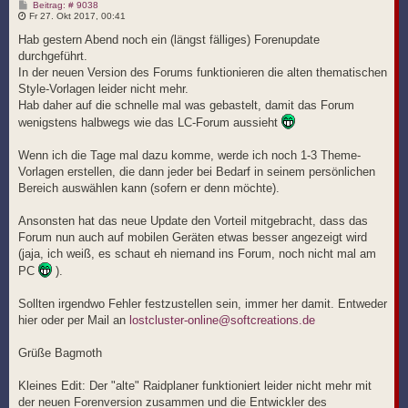
B
Beitrag: # 9038
e
Fr 27. Okt 2017, 00:41
i
t
Hab gestern Abend noch ein (längst fälliges) Forenupdate
r
durchgeführt.
a
g
In der neuen Version des Forums funktionieren die alten thematischen
Style-Vorlagen leider nicht mehr.
Hab daher auf die schnelle mal was gebastelt, damit das Forum
wenigstens halbwegs wie das LC-Forum aussieht
Wenn ich die Tage mal dazu komme, werde ich noch 1-3 Theme-
Vorlagen erstellen, die dann jeder bei Bedarf in seinem persönlichen
Bereich auswählen kann (sofern er denn möchte).
Ansonsten hat das neue Update den Vorteil mitgebracht, dass das
Forum nun auch auf mobilen Geräten etwas besser angezeigt wird
(jaja, ich weiß, es schaut eh niemand ins Forum, noch nicht mal am
PC
).
Sollten irgendwo Fehler festzustellen sein, immer her damit. Entweder
hier oder per Mail an
lostcluster-online@softcreations.de
Grüße Bagmoth
Kleines Edit: Der "alte" Raidplaner funktioniert leider nicht mehr mit
der neuen Forenversion zusammen und die Entwickler des