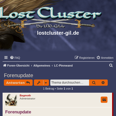
lostcluster-gil.de
FAQ
Registrieren
Anmelden
S
Foren-Übersicht
Allgemeines
LC-Pinnwand
u
Forenupdate
c
Suche
Erwei
Antworten
h
1 Beitrag • Seite
1
von
1
e
Bagmoth
Administrator
Forenupdate