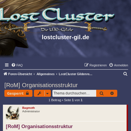
lostcluster-gil.de
FAQ
Registrieren
Anmelden
S
Foren-Übersicht
Allgemeines
LostCluster Gildenregeln & Organisationsstruktur
u
[RoM] Organisationsstruktur
c
Suche
Erweiter
Gesperrt
h
1 Beitrag • Seite
1
von
1
e
Bagmoth
Administrator
[RoM] Organisationsstruktur