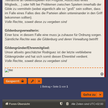
Teilnahme an Gewinnspielen von Frogster, Ausschluß eines
Mitglieds,...) oder hilft bei Problemen zwischen Spielern innerhalb der
Gilde zu vermitteln (wobei eigentlich alle so "groß" sein sollten, dass
im Falle eines Falles dies die Parteien allein untereinander in den Griff
bekommen sollten).
Volle Rechte, soweit diese zu vergeben sind
Gildenburgverwalterin:
Einer bzw. in diesem Falle eine muss ja zuhause für Ordnung sorgen.
Sämtliche Rechte was die Gildenburg und deren Verwaltung betrifft
Gildengründer/Ehrenmitglied:
Unser allseits geschätzter Rodriguez ist der letzte verbliebene
Gildengründer und hat sich somit diesen Ehrentitel verdient.
Volle Rechte, soweit diese zu vergeben sind
N
a
Gesperrt
c
h
1 Beitrag • Seite
1
von
1
o
b
Gehe zu
e
n
Foren-Übersicht
Alle Zeiten sind
UTC+02:00