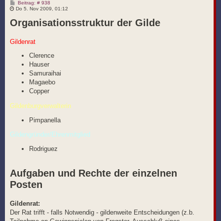
B
Beitrag: # 938
e
Do 5. Nov 2009, 01:12
i
Organisationsstruktur der Gilde
t
r
a
g
Gildenrat
Clerence
Hauser
Samuraihai
Magaebo
Copper
Gildenburgverwalterin
Pimpanella
Gildengründer/Ehrenmitglied
Rodriguez
Aufgaben und Rechte der einzelnen
Posten
Gildenrat:
Der Rat trifft - falls Notwendig - gildenweite Entscheidungen (z.b.