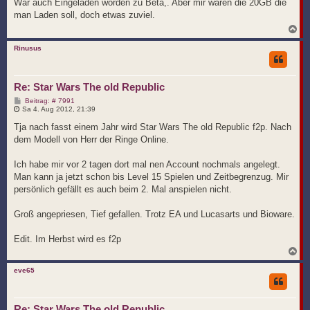
t
War auch Eingeladen worden zu Beta,. Aber mir waren die 20GB die
r
man Laden soll, doch etwas zuviel.
a
g
N
a
c
Rinusus
h
o
b
Re: Star Wars The old Republic
e
n
B
Beitrag: # 7991
e
Sa 4. Aug 2012, 21:39
i
t
Tja nach fasst einem Jahr wird Star Wars The old Republic f2p. Nach
r
dem Modell von Herr der Ringe Online.
a
g
Ich habe mir vor 2 tagen dort mal nen Account nochmals angelegt.
Man kann ja jetzt schon bis Level 15 Spielen und Zeitbegrenzug. Mir
persönlich gefällt es auch beim 2. Mal anspielen nicht.
Groß angepriesen, Tief gefallen. Trotz EA und Lucasarts und Bioware.
Edit. Im Herbst wird es f2p
N
a
c
eve65
h
o
b
Re: Star Wars The old Republic
e