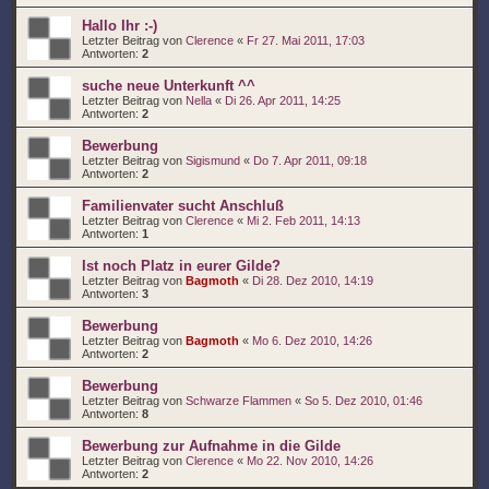
Hallo Ihr :-)
Letzter Beitrag von
Clerence
«
Fr 27. Mai 2011, 17:03
Antworten:
2
suche neue Unterkunft ^^
Letzter Beitrag von
Nella
«
Di 26. Apr 2011, 14:25
Antworten:
2
Bewerbung
Letzter Beitrag von
Sigismund
«
Do 7. Apr 2011, 09:18
Antworten:
2
Familienvater sucht Anschluß
Letzter Beitrag von
Clerence
«
Mi 2. Feb 2011, 14:13
Antworten:
1
Ist noch Platz in eurer Gilde?
Letzter Beitrag von
Bagmoth
«
Di 28. Dez 2010, 14:19
Antworten:
3
Bewerbung
Letzter Beitrag von
Bagmoth
«
Mo 6. Dez 2010, 14:26
Antworten:
2
Bewerbung
Letzter Beitrag von
Schwarze Flammen
«
So 5. Dez 2010, 01:46
Antworten:
8
Bewerbung zur Aufnahme in die Gilde
Letzter Beitrag von
Clerence
«
Mo 22. Nov 2010, 14:26
Antworten:
2