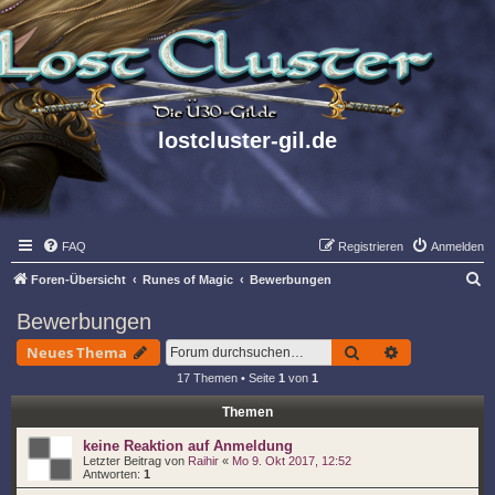
lostcluster-gil.de
FAQ
Registrieren
Anmelden
S
Foren-Übersicht
Runes of Magic
Bewerbungen
u
Bewerbungen
c
Suche
Erweiterte S
Neues Thema
h
17 Themen • Seite
1
von
1
e
Themen
keine Reaktion auf Anmeldung
Letzter Beitrag von
Raihir
«
Mo 9. Okt 2017, 12:52
Antworten:
1