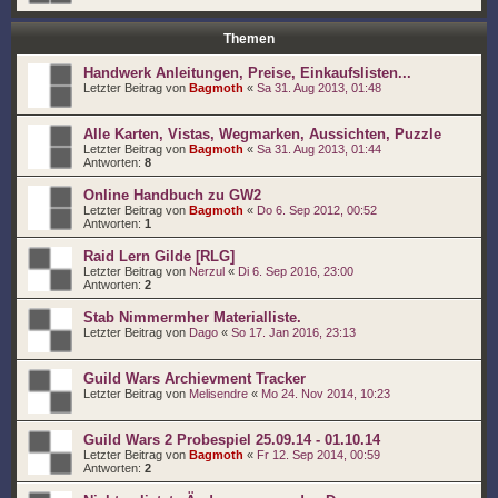
Themen
Handwerk Anleitungen, Preise, Einkaufslisten...
Letzter Beitrag von
Bagmoth
«
Sa 31. Aug 2013, 01:48
Alle Karten, Vistas, Wegmarken, Aussichten, Puzzle
Letzter Beitrag von
Bagmoth
«
Sa 31. Aug 2013, 01:44
Antworten:
8
Online Handbuch zu GW2
Letzter Beitrag von
Bagmoth
«
Do 6. Sep 2012, 00:52
Antworten:
1
Raid Lern Gilde [RLG]
Letzter Beitrag von
Nerzul
«
Di 6. Sep 2016, 23:00
Antworten:
2
Stab Nimmermher Materialliste.
Letzter Beitrag von
Dago
«
So 17. Jan 2016, 23:13
Guild Wars Archievment Tracker
Letzter Beitrag von
Melisendre
«
Mo 24. Nov 2014, 10:23
Guild Wars 2 Probespiel 25.09.14 - 01.10.14
Letzter Beitrag von
Bagmoth
«
Fr 12. Sep 2014, 00:59
Antworten:
2