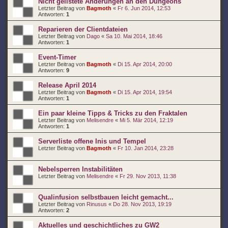
Nicht gelistete Änderungen an den Dungeons
Letzter Beitrag von
Bagmoth
«
Fr 6. Jun 2014, 12:53
Antworten:
1
Reparieren der Clientdateien
Letzter Beitrag von
Dago
«
Sa 10. Mai 2014, 18:46
Antworten:
1
Event-Timer
Letzter Beitrag von
Bagmoth
«
Di 15. Apr 2014, 20:00
Antworten:
9
Release April 2014
Letzter Beitrag von
Bagmoth
«
Di 15. Apr 2014, 19:54
Antworten:
1
Ein paar kleine Tipps & Tricks zu den Fraktalen
Letzter Beitrag von
Melisendre
«
Mi 5. Mär 2014, 12:19
Antworten:
1
Serverliste offene Inis und Tempel
Letzter Beitrag von
Bagmoth
«
Fr 10. Jan 2014, 23:28
Nebelsperren Instabilitäten
Letzter Beitrag von
Melisendre
«
Fr 29. Nov 2013, 11:38
Qualinfusion selbstbauen leicht gemacht...
Letzter Beitrag von
Rinusus
«
Do 28. Nov 2013, 19:19
Antworten:
2
Aktuelles und geschichtliches zu GW2