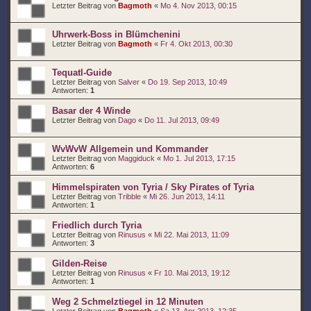
Letzter Beitrag von
Bagmoth
«
Mo 4. Nov 2013, 00:15
Uhrwerk-Boss in Blümchenini
Letzter Beitrag von
Bagmoth
«
Fr 4. Okt 2013, 00:30
Tequatl-Guide
Letzter Beitrag von
Salver
«
Do 19. Sep 2013, 10:49
Antworten:
1
Basar der 4 Winde
Letzter Beitrag von
Dago
«
Do 11. Jul 2013, 09:49
WvWvW Allgemein und Kommander
Letzter Beitrag von
Maggiduck
«
Mo 1. Jul 2013, 17:15
Antworten:
6
Himmelspiraten von Tyria / Sky Pirates of Tyria
Letzter Beitrag von
Tribble
«
Mi 26. Jun 2013, 14:11
Antworten:
1
Friedlich durch Tyria
Letzter Beitrag von
Rinusus
«
Mi 22. Mai 2013, 11:09
Antworten:
3
Gilden-Reise
Letzter Beitrag von
Rinusus
«
Fr 10. Mai 2013, 19:12
Antworten:
1
Weg 2 Schmelztiegel in 12 Minuten