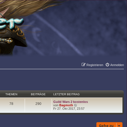
Registrieren
Anmelden
Suche
Er
THEMEN
BEITRÄGE
LETZTER BEITRAG
Guild Wars 2 kostenlos
78
290
N
von
Bagmoth
e
Fr 27. Okt 2017, 23:57
u
e
s
t
Gehe zu
e