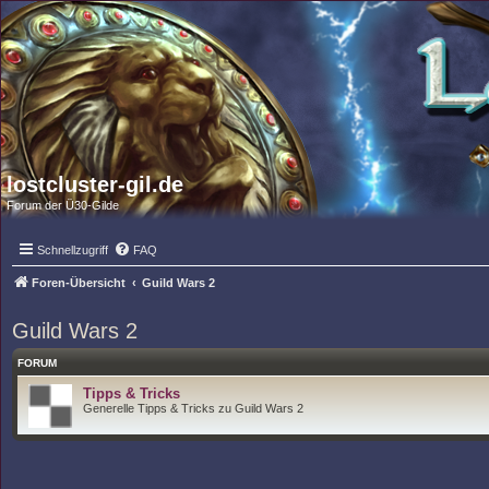
lostcluster-gil.de
Forum der Ü30-Gilde
Schnellzugriff
FAQ
Foren-Übersicht
Guild Wars 2
Guild Wars 2
FORUM
Tipps & Tricks
Generelle Tipps & Tricks zu Guild Wars 2