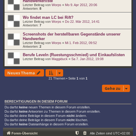
Handwerkerliste
Letzter Beitrag von
Worps
«
Mo 9. Apr 2012, 20:06
Antworten:
8
Wo findet man LC bei Rift?
Letzter Beitrag von
Worps
«
Do 22. Mär 2012, 14:41
Antworten:
7
Screenshots der herstellbaren Gegenstände unserer
Handwerker
Letzter Beitrag von
Worps
«
Mi 1. Feb 2012, 09:52
Antworten:
2
Berufe Leveln (Ruestungsschmied) und Einkaufslisten
Letzter Beitrag von
Maggiduck
«
Sa 7. Jan 2012, 19:08
Neues Thema
21 Themen • Seite
1
von
1
Gehe zu
BERECHTIGUNGEN IN DIESEM FORUM
Du darfst
keine
neuen Themen in diesem Forum erstellen.
Du darfst
keine
Antworten zu Themen in diesem Forum erstellen.
Du darfst deine Beiträge in diesem Forum
nicht
ändern.
Du darfst deine Beiträge in diesem Forum
nicht
löschen.
Du darfst
keine
Dateianhänge in diesem Forum erstellen.
Foren-Übersicht
Alle Zeiten sind
UTC+02:00