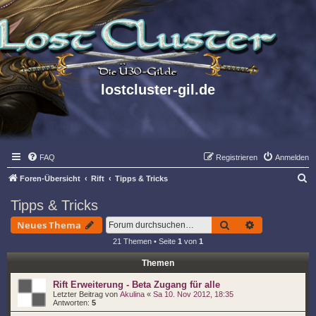
lostcluster-gil.de
FAQ
Registrieren
Anmelden
S
Foren-Übersicht
Rift
Tipps & Tricks
u
Tipps & Tricks
c
Suche
Erweiterte S
Neues Thema
h
21 Themen • Seite
1
von
1
e
Themen
Rift Erweiterung - Beta Zugang für alle
Letzter Beitrag von
Akulina
«
Sa 10. Nov 2012, 18:35
Antworten:
5