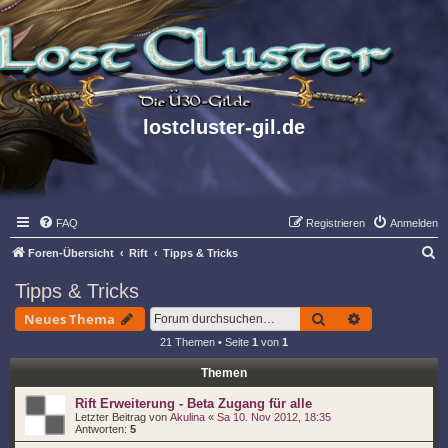
lostcluster-gil.de
FAQ
Registrieren
Anmelden
S
Foren-Übersicht
Rift
Tipps & Tricks
u
Tipps & Tricks
c
Suche
Erweiterte S
Neues Thema
h
21 Themen • Seite
1
von
1
e
Themen
Rift Erweiterung - Beta Zugang für alle
Letzter Beitrag von
Akulina
«
Sa 10. Nov 2012, 18:35
Antworten:
5