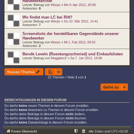
Handwerkerliste
Letzter Beitrag von
Worps
«
Mo 9. Apr 2012, 20:06
Antworten:
8
Wo findet man LC bei Rift?
Letzter Beitrag von
Worps
«
Do 22. Mär 2012, 14:41
Antworten:
7
Screenshots der herstellbaren Gegenstände unserer
Handwerker
Letzter Beitrag von
Worps
«
Mi 1. Feb 2012, 09:52
Antworten:
2
Berufe Leveln (Ruestungsschmied) und Einkaufslisten
Letzter Beitrag von
Maggiduck
«
Sa 7. Jan 2012, 19:08
Neues Thema
21 Themen • Seite
1
von
1
Gehe zu
BERECHTIGUNGEN IN DIESEM FORUM
Du darfst
keine
neuen Themen in diesem Forum erstellen.
Du darfst
keine
Antworten zu Themen in diesem Forum erstellen.
Du darfst deine Beiträge in diesem Forum
nicht
ändern.
Du darfst deine Beiträge in diesem Forum
nicht
löschen.
Du darfst
keine
Dateianhänge in diesem Forum erstellen.
Foren-Übersicht
Alle Zeiten sind
UTC+02:00