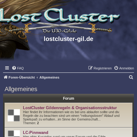
lostcluster-gil.de
FAQ
Registrieren
Anmelden
S
Foren-Übersicht
Allgemeines
u
Allgemeines
c
Forum
h
e
LostCluster Gildenregeln & Organisationsstruktur
Hier findet ihr Informationen wie es bei uns ablaufen sollte und div.
Regeln die zu beachten sind um einen "reibungslosen" Ablauf und
Spielspaß zu erhalten...im Sinne der Gemeinschaft...
Themen:
2
LC-Pinnwand
Hier gibts Kurzinfos rund um unser Forum und die Gilde