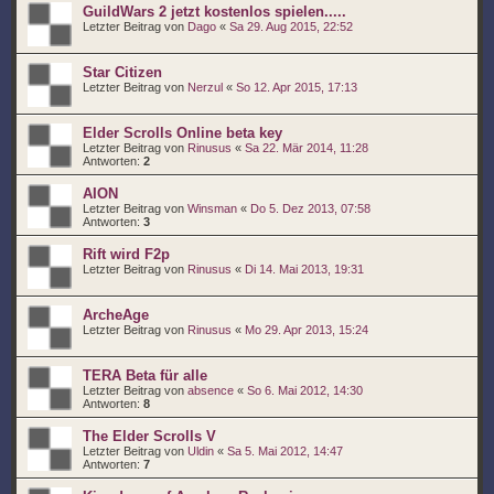
GuildWars 2 jetzt kostenlos spielen.....
Letzter Beitrag von
Dago
«
Sa 29. Aug 2015, 22:52
Star Citizen
Letzter Beitrag von
Nerzul
«
So 12. Apr 2015, 17:13
Elder Scrolls Online beta key
Letzter Beitrag von
Rinusus
«
Sa 22. Mär 2014, 11:28
Antworten:
2
AION
Letzter Beitrag von
Winsman
«
Do 5. Dez 2013, 07:58
Antworten:
3
Rift wird F2p
Letzter Beitrag von
Rinusus
«
Di 14. Mai 2013, 19:31
ArcheAge
Letzter Beitrag von
Rinusus
«
Mo 29. Apr 2013, 15:24
TERA Beta für alle
Letzter Beitrag von
absence
«
So 6. Mai 2012, 14:30
Antworten:
8
The Elder Scrolls V
Letzter Beitrag von
Uldin
«
Sa 5. Mai 2012, 14:47
Antworten:
7