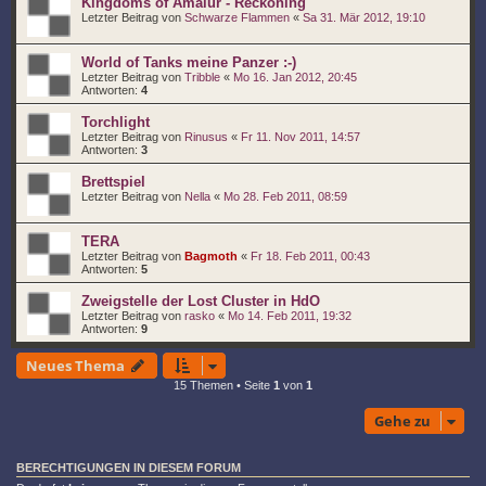
Kingdoms of Amalur - Reckoning
Letzter Beitrag von
Schwarze Flammen
«
Sa 31. Mär 2012, 19:10
World of Tanks meine Panzer :-)
Letzter Beitrag von
Tribble
«
Mo 16. Jan 2012, 20:45
Antworten:
4
Torchlight
Letzter Beitrag von
Rinusus
«
Fr 11. Nov 2011, 14:57
Antworten:
3
Brettspiel
Letzter Beitrag von
Nella
«
Mo 28. Feb 2011, 08:59
TERA
Letzter Beitrag von
Bagmoth
«
Fr 18. Feb 2011, 00:43
Antworten:
5
Zweigstelle der Lost Cluster in HdO
Letzter Beitrag von
rasko
«
Mo 14. Feb 2011, 19:32
Antworten:
9
Neues Thema
15 Themen • Seite
1
von
1
Gehe zu
BERECHTIGUNGEN IN DIESEM FORUM