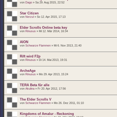
von
Dago
» Sa 29. Aug 2015, 22:52
Star Citizen
von
Nerzul
» So 12. Apr 2015, 17:13
Elder Scrolls Online beta key
von
Rinusus
» Mi 12. Mär 2014, 16:34
AION
von
Schwarze Flammen
» Mi 6. Nov 2013, 21:40
Rift wird F2p
von
Rinusus
» Di 14. Mai 2013, 19:31
ArcheAge
von
Rinusus
» Mo 29. Apr 2013, 15:24
TERA Beta für alle
von
Akulina
» Fr 20. Apr 2012, 17:56
The Elder Scrolls V
von
Schwarze Flammen
» Mo 26. Dez 2011, 01:10
Kingdoms of Amalur - Reckoning