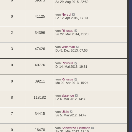
0
39375
Sa 29. Aug 2015, 22:52
von
Nerzul
0
41125
So 12. Apr 2015, 17:13
von
Rinusus
2
34396
Sa 22. Mär 2014, 11:28
von
Winsman
3
47426
Do 5. Dez 2013, 07:58
von
Rinusus
0
40776
Di 14. Mai 2013, 19:31
von
Rinusus
0
39211
Mo 29. Apr 2013, 15:24
von
absence
8
118182
So 6. Mai 2012, 14:30
von
Uldin
7
34415
Sa 5. Mai 2012, 14:47
von
Schwarze Flammen
0
16470
Sa 31. Mär 2012, 19:10