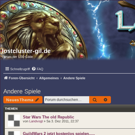
lostcluster-gil.de
Forum der Ü30-Gilde
Schnellzugriff
FAQ
Foren-Übersicht
Allgemeines
Andere Spiele
Andere Spiele
Suche
Erweiterte S
Neues Thema
THEMEN
Star Wars The old Republic
von
Landvogt
» Sa 3. Dez 2011, 22:37
GuildWars 2 jetzt kostenlos spielen.....