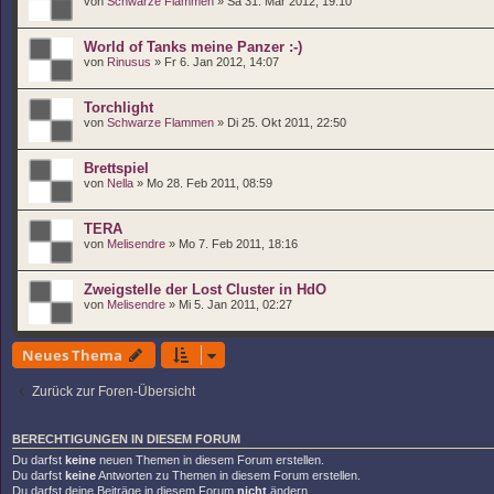
von
Schwarze Flammen
» Sa 31. Mär 2012, 19:10
World of Tanks meine Panzer :-)
von
Rinusus
» Fr 6. Jan 2012, 14:07
Torchlight
von
Schwarze Flammen
» Di 25. Okt 2011, 22:50
Brettspiel
von
Nella
» Mo 28. Feb 2011, 08:59
TERA
von
Melisendre
» Mo 7. Feb 2011, 18:16
Zweigstelle der Lost Cluster in HdO
von
Melisendre
» Mi 5. Jan 2011, 02:27
Neues Thema
Zurück zur Foren-Übersicht
BERECHTIGUNGEN IN DIESEM FORUM
Du darfst
keine
neuen Themen in diesem Forum erstellen.
Du darfst
keine
Antworten zu Themen in diesem Forum erstellen.
Du darfst deine Beiträge in diesem Forum
nicht
ändern.