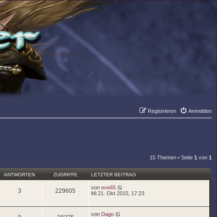
Registrieren
Anmelden
Suche
Er
15 Themen • Seite
1
von
1
ANTWORTEN
ZUGRIFFE
LETZTER BEITRAG
von
eve65
3
229605
Mi 21. Okt 2015, 17:23
von
Dago