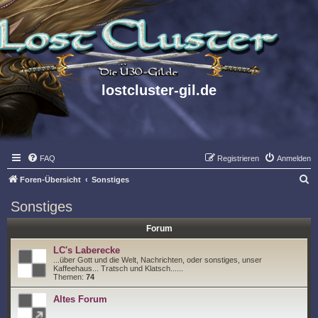
lostcluster-gil.de
FAQ
Registrieren
Anmelden
S
Foren-Übersicht
Sonstiges
u
Sonstiges
c
Forum
h
e
LC's Laberecke
...über Gott und die Welt, Nachrichten, oder sonstiges, unser
Kaffeehaus... Tratsch und Klatsch......
Themen:
74
Altes Forum