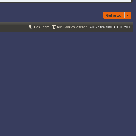
r
B
e
i
Gehe zu
t
r
a
Das Team
Alle Cookies löschen
Alle Zeiten sind
UTC+02:00
g