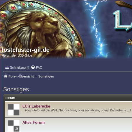
lostcluster-gil.de
Forum der Ü30-Gilde
Schnellzugriff
FAQ
Foren-Übersicht
Sonstiges
Sonstiges
FORUM
LC's Laberecke
...über Gott und die Welt, Nachrichten, oder sonstiges, unser Kaffeehaus... Tr
Altes Forum