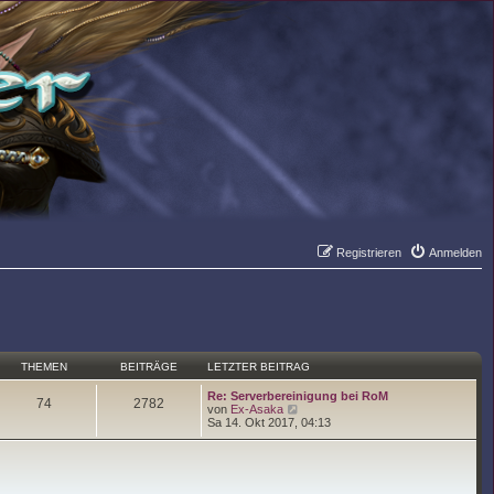
Registrieren
Anmelden
Suche
Er
THEMEN
BEITRÄGE
LETZTER BEITRAG
Re: Serverbereinigung bei RoM
74
2782
N
von
Ex-Asaka
e
Sa 14. Okt 2017, 04:13
u
e
s
t
e