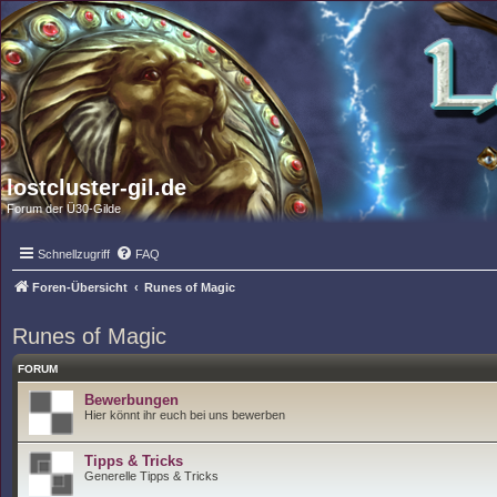
lostcluster-gil.de
Forum der Ü30-Gilde
Schnellzugriff
FAQ
Foren-Übersicht
Runes of Magic
Runes of Magic
FORUM
Bewerbungen
Hier könnt ihr euch bei uns bewerben
Tipps & Tricks
Generelle Tipps & Tricks