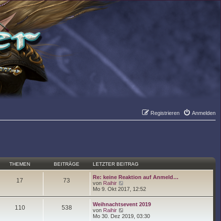
Registrieren
Anmelden
Suche
Er
THEMEN
BEITRÄGE
LETZTER BEITRAG
Re: keine Reaktion auf Anmeld…
17
73
N
von
Raihir
e
Mo 9. Okt 2017, 12:52
u
e
Weihnachtsevent 2019
s
110
538
N
von
Raihir
t
e
Mo 30. Dez 2019, 03:30
e