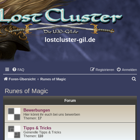
lostcluster-gil.de
FAQ
Registrieren
Anmelden
S
Foren-Übersicht
Runes of Magic
u
Runes of Magic
c
Forum
h
e
Bewerbungen
Hier könnt ihr euch bei uns bewerben
Themen:
17
Tipps & Tricks
Generelle Tipps & Tricks
Themen:
110