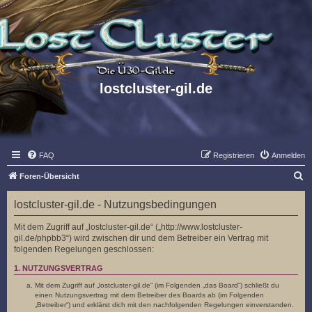
lostcluster-gil.de
FAQ
Registrieren
Anmelden
S
Foren-Übersicht
u
lostcluster-gil.de - Nutzungsbedingungen
c
h
Mit dem Zugriff auf „lostcluster-gil.de“ („http://www.lostcluster-
gil.de/phpbb3“) wird zwischen dir und dem Betreiber ein Vertrag mit
e
folgenden Regelungen geschlossen:
1. NUTZUNGSVERTRAG
Mit dem Zugriff auf „lostcluster-gil.de“ (im Folgenden „das Board“) schließt du
einen Nutzungsvertrag mit dem Betreiber des Boards ab (im Folgenden
„Betreiber“) und erklärst dich mit den nachfolgenden Regelungen einverstanden.