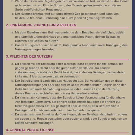
Wenn du mit diesen Regelungen nicht einverstanden bist, so darfst du das Board
nicht weiter nutzen. Für die Nutzung des Boards gelten jeweils die an dieser
Stelle veröffentlichten Regelungen.
Der Nutzungsvertrag wird auf unbestimmte Zeit geschlossen und kann von
beiden Seiten ohne Einhaltung einer Frist jederzeit gekündigt werden.
2. EINRÄUMUNG VON NUTZUNGSRECHTEN
Mit dem Erstellen eines Beitrags erteilst du dem Betreiber ein einfaches, zeitlich
und räumlich unbeschränktes und unentgeltliches Recht, deinen Beitrag im
Rahmen des Boards zu nutzen.
Das Nutzungsrecht nach Punkt 2, Unterpunkt a bleibt auch nach Kündigung des
Nutzungsvertrages bestehen.
3. PFLICHTEN DES NUTZERS
Du erklärst mit der Erstellung eines Beitrags, dass er keine Inhalte enthält, die
gegen geltendes Recht oder die guten Sitten verstoßen. Du erklärst
insbesondere, dass du das Recht besitzt, die in deinen Beiträgen verwendeten
Links und Bilder zu setzen bzw. zu verwenden.
Der Betreiber des Boards übt das Hausrecht aus. Bei Verstößen gegen diese
Nutzungsbedingungen oder anderer im Board veröffentlichten Regeln kann der
Betreiber dich nach Abmahnung zeitweise oder dauerhaft von der Nutzung
dieses Boards ausschließen und dir ein Hausverbot erteilen.
Du nimmst zur Kenntnis, dass der Betreiber keine Verantwortung für die Inhalte
von Beiträgen übernimmt, die er nicht selbst erstellt hat oder die er nicht zur
Kenntnis genommen hat. Du gestattest dem Betreiber, dein Benutzerkonto,
Beiträge und Funktionen jederzeit zu löschen oder zu sperren.
Du gestattest dem Betreiber darüber hinaus, deine Beiträge abzuändern, sofern
sie gegen o. g. Regeln verstoßen oder geeignet sind, dem Betreiber oder einem
Dritten Schaden zuzufügen.
4. GENERAL PUBLIC LICENSE