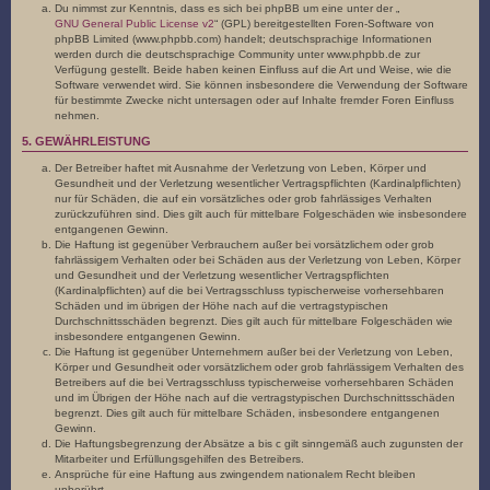
Du nimmst zur Kenntnis, dass es sich bei phpBB um eine unter der „
GNU General Public License v2
“ (GPL) bereitgestellten Foren-Software von
phpBB Limited (www.phpbb.com) handelt; deutschsprachige Informationen
werden durch die deutschsprachige Community unter www.phpbb.de zur
Verfügung gestellt. Beide haben keinen Einfluss auf die Art und Weise, wie die
Software verwendet wird. Sie können insbesondere die Verwendung der Software
für bestimmte Zwecke nicht untersagen oder auf Inhalte fremder Foren Einfluss
nehmen.
5. GEWÄHRLEISTUNG
Der Betreiber haftet mit Ausnahme der Verletzung von Leben, Körper und
Gesundheit und der Verletzung wesentlicher Vertragspflichten (Kardinalpflichten)
nur für Schäden, die auf ein vorsätzliches oder grob fahrlässiges Verhalten
zurückzuführen sind. Dies gilt auch für mittelbare Folgeschäden wie insbesondere
entgangenen Gewinn.
Die Haftung ist gegenüber Verbrauchern außer bei vorsätzlichem oder grob
fahrlässigem Verhalten oder bei Schäden aus der Verletzung von Leben, Körper
und Gesundheit und der Verletzung wesentlicher Vertragspflichten
(Kardinalpflichten) auf die bei Vertragsschluss typischerweise vorhersehbaren
Schäden und im übrigen der Höhe nach auf die vertragstypischen
Durchschnittsschäden begrenzt. Dies gilt auch für mittelbare Folgeschäden wie
insbesondere entgangenen Gewinn.
Die Haftung ist gegenüber Unternehmern außer bei der Verletzung von Leben,
Körper und Gesundheit oder vorsätzlichem oder grob fahrlässigem Verhalten des
Betreibers auf die bei Vertragsschluss typischerweise vorhersehbaren Schäden
und im Übrigen der Höhe nach auf die vertragstypischen Durchschnittsschäden
begrenzt. Dies gilt auch für mittelbare Schäden, insbesondere entgangenen
Gewinn.
Die Haftungsbegrenzung der Absätze a bis c gilt sinngemäß auch zugunsten der
Mitarbeiter und Erfüllungsgehilfen des Betreibers.
Ansprüche für eine Haftung aus zwingendem nationalem Recht bleiben
unberührt.