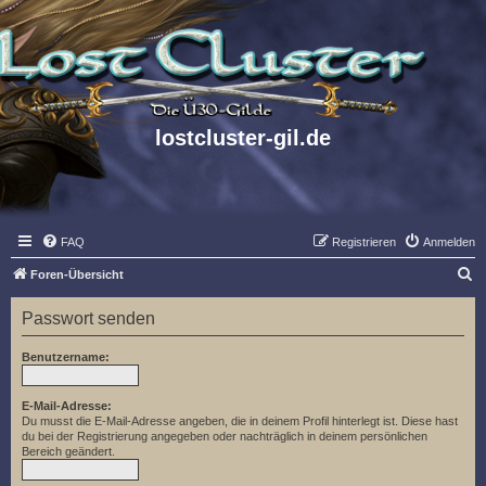
lostcluster-gil.de
FAQ
Registrieren
Anmelden
S
Foren-Übersicht
u
Passwort senden
c
h
Benutzername:
e
E-Mail-Adresse:
Du musst die E-Mail-Adresse angeben, die in deinem Profil hinterlegt ist. Diese hast
du bei der Registrierung angegeben oder nachträglich in deinem persönlichen
Bereich geändert.