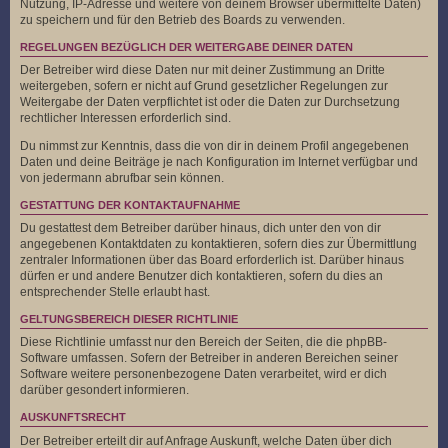
Nutzung, IP-Adresse und weitere von deinem Browser übermittelte Daten)
zu speichern und für den Betrieb des Boards zu verwenden.
REGELUNGEN BEZÜGLICH DER WEITERGABE DEINER DATEN
Der Betreiber wird diese Daten nur mit deiner Zustimmung an Dritte
weitergeben, sofern er nicht auf Grund gesetzlicher Regelungen zur
Weitergabe der Daten verpflichtet ist oder die Daten zur Durchsetzung
rechtlicher Interessen erforderlich sind.
Du nimmst zur Kenntnis, dass die von dir in deinem Profil angegebenen
Daten und deine Beiträge je nach Konfiguration im Internet verfügbar und
von jedermann abrufbar sein können.
GESTATTUNG DER KONTAKTAUFNAHME
Du gestattest dem Betreiber darüber hinaus, dich unter den von dir
angegebenen Kontaktdaten zu kontaktieren, sofern dies zur Übermittlung
zentraler Informationen über das Board erforderlich ist. Darüber hinaus
dürfen er und andere Benutzer dich kontaktieren, sofern du dies an
entsprechender Stelle erlaubt hast.
GELTUNGSBEREICH DIESER RICHTLINIE
Diese Richtlinie umfasst nur den Bereich der Seiten, die die phpBB-
Software umfassen. Sofern der Betreiber in anderen Bereichen seiner
Software weitere personenbezogene Daten verarbeitet, wird er dich
darüber gesondert informieren.
AUSKUNFTSRECHT
Der Betreiber erteilt dir auf Anfrage Auskunft, welche Daten über dich