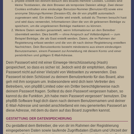
phpBB erstellt bei deinem Besuch des Boards mehrere Cookies. Cookies sind
kleine Textdateien, die dein Browser als temporäre Dateien ablegt. Zwei dieser
Cookies enthalten eine eindeutige Benutzer-Nummer (Benutzer-ID) sowie eine
anonyme Sitzungs-Nummer (Session-ID), die dir von phpBB automatisch
zugewiesen wird. Ein drittes Cookie wird erstellt, sobald du Themen besucht hast
und wird dazu verwendet, Informationen über die von dir gelesenen Beiträge zu
speichern, um die ungelesenen Beiträge markieren zu können.
Weitere Daten werden gesammelt, wenn Informationen an den Betreiber
übermittelt werden. Dies betrifft — ohne Anspruch auf Vollständigkeit — zum
Beispiel Beiträge, die als Gast erstellt werden, Daten, die im Rahmen der
Registrierung erfasst werden und die von dir nach deiner Registrierung erstellten
Nachrichten. Dein Benutzerkonto besteht mindestens aus einem eindeutigen
Benutzernamen, einem Passwort zur Anmeldung mit diesem Konto und einer
persönlichen und gültigen E-Mail-Adresse.
Dein Passwort wird mit einer Einwege-Verschlüsselung (Hash)
gespeichert, so dass es sicher ist. Jedoch wird dir empfohlen, dieses
Passwort nicht auf einer Vielzahl von Webseiten zu verwenden. Das
Passwort ist dein Schlüssel zu deinem Benutzerkonto für das Board, also
geh mit ihm sorgsam um. Insbesondere wird dich kein Vertreter des
Betreibers, von phpBB Limited oder ein Dritter berechtigterweise nach
deinem Passwort fragen. Solltest du dein Passwort vergessen haben, so
kannst du die Funktion „Ich habe mein Passwort vergessen“ benutzen. Die
phpBB-Software fragt dich dann nach deinem Benutzernamen und deiner
E-Mail-Adresse und sendet anschließend ein neu generiertes Passwort an
diese Adresse, mit dem du dann auf das Board zugreifen kannst.
GESTATTUNG DER DATENSPEICHERUNG
Du gestattest dem Betreiber, die von dir im Rahmen der Registrierung
eingegebenen Daten sowie laufende Zugriffsdaten (Datum und Uhrzeit der