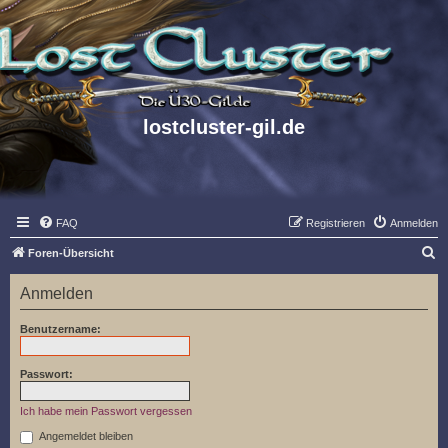
lostcluster-gil.de
FAQ
Registrieren
Anmelden
S
Foren-Übersicht
u
Anmelden
c
h
Benutzername:
e
Passwort:
Ich habe mein Passwort vergessen
Angemeldet bleiben