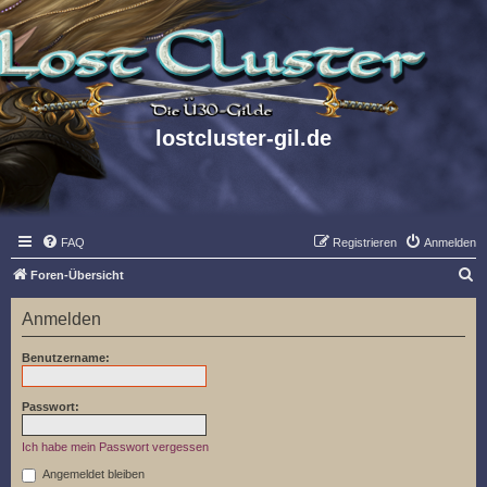
lostcluster-gil.de
FAQ
Registrieren
Anmelden
S
Foren-Übersicht
u
Anmelden
c
h
Benutzername:
e
Passwort:
Ich habe mein Passwort vergessen
Angemeldet bleiben