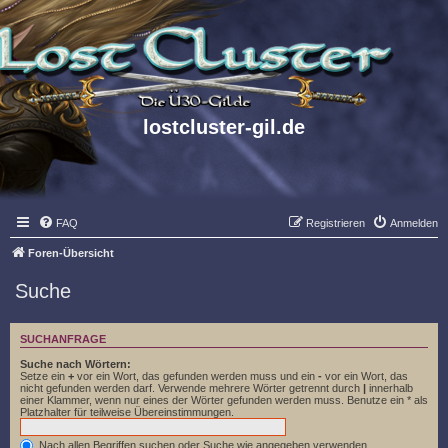
lostcluster-gil.de
FAQ
Registrieren
Anmelden
Foren-Übersicht
Suche
SUCHANFRAGE
Suche nach Wörtern:
Setze ein
+
vor ein Wort, das gefunden werden muss und ein
-
vor ein Wort, das
nicht gefunden werden darf. Verwende mehrere Wörter getrennt durch
|
innerhalb
einer Klammer, wenn nur eines der Wörter gefunden werden muss. Benutze ein * als
Platzhalter für teilweise Übereinstimmungen.
Nach allen Begriffen suchen oder Suche wie angegeben verwenden