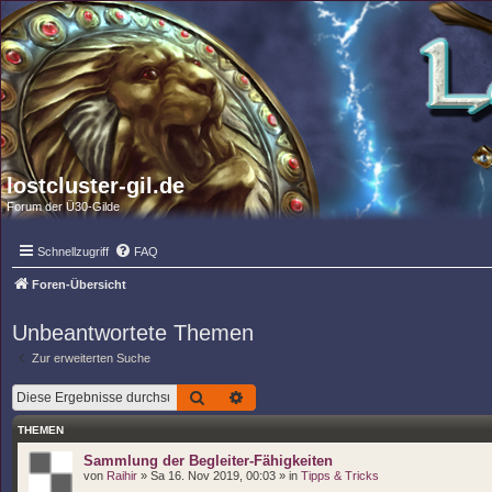
lostcluster-gil.de
Forum der Ü30-Gilde
Schnellzugriff
FAQ
Foren-Übersicht
Unbeantwortete Themen
Zur erweiterten Suche
Suche
Erweiterte Suche
THEMEN
Sammlung der Begleiter-Fähigkeiten
von
Raihir
» Sa 16. Nov 2019, 00:03 » in
Tipps & Tricks