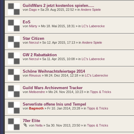
GuildWars 2 jetzt kostenlos spielen.....
von
Dago
» Sa 29. Aug 2015, 22:52 » in
Andere Spiele
EoS
von
Märty
» Mo 18. Mai 2015, 18:31 » in
LC's Laberecke
Star Citizen
von
Nerzul
» So 12. Apr 2015, 17:13 » in
Andere Spiele
GW 2 Rabattaktion
von
Nerzul
» Sa 11. Apr 2015, 10:08 » in
LC's Laberecke
Schöne Weihnachtsfeiertage 2014
von
Rinusus
» Mi 24. Dez 2014, 12:18 » in
LC's Laberecke
Guild Wars Archievment Tracker
von
Melisendre
» Mo 24. Nov 2014, 10:23 » in
Tipps & Tricks
Serverliste offene Inis und Tempel
von
Bagmoth
» Fr 10. Jan 2014, 23:28 » in
Tipps & Tricks
70er Elite
von
Nella
» Sa 30. Nov 2013, 23:50 » in
Tipps & Tricks