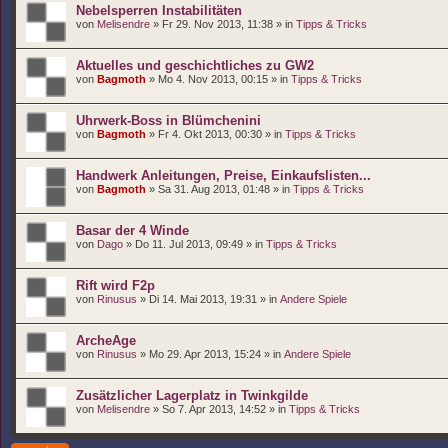
Nebelsperren Instabilitäten
von
Melisendre
» Fr 29. Nov 2013, 11:38 » in
Tipps & Tricks
Aktuelles und geschichtliches zu GW2
von
Bagmoth
» Mo 4. Nov 2013, 00:15 » in
Tipps & Tricks
Uhrwerk-Boss in Blümchenini
von
Bagmoth
» Fr 4. Okt 2013, 00:30 » in
Tipps & Tricks
Handwerk Anleitungen, Preise, Einkaufslisten...
von
Bagmoth
» Sa 31. Aug 2013, 01:48 » in
Tipps & Tricks
Basar der 4 Winde
von
Dago
» Do 11. Jul 2013, 09:49 » in
Tipps & Tricks
Rift wird F2p
von
Rinusus
» Di 14. Mai 2013, 19:31 » in
Andere Spiele
ArcheAge
von
Rinusus
» Mo 29. Apr 2013, 15:24 » in
Andere Spiele
Zusätzlicher Lagerplatz in Twinkgilde
von
Melisendre
» So 7. Apr 2013, 14:52 » in
Tipps & Tricks