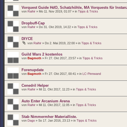
Vorquest Guide HdO, Schatzhöhle, MA Vorquests für Instan
von
Raihir
» Mo 11. Nov 2019, 01:07 » in
Tipps & Tricks
Dropbuff-Cap
von
Raihir
» Do 31. Okt 2019, 14:22 » in
Tipps & Tricks
DIYCE
von
Raihir
» Do 2. Mai 2019, 22:00 » in
Tipps & Tricks
Guild Wars 2 kostenlos
von
Bagmoth
» Fr 27. Okt 2017, 23:57 » in
Tipps & Tricks
Forenupdate
von
Bagmoth
» Fr 27. Okt 2017, 00:41 » in
LC-Pinnwand
Cenedril Helper
von
Raihir
» Mi 11. Okt 2017, 11:23 » in
Tipps & Tricks
Auto Enter Arcanium Arena
von
Raihir
» Mi 11. Okt 2017, 11:05 » in
Tipps & Tricks
Stab Nimmermher Materialliste.
von
Dago
» So 17. Jan 2016, 23:13 » in
Tipps & Tricks