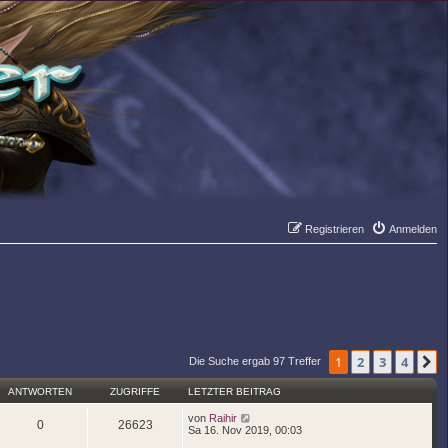
Registrieren
Anmelden
Suche
Er
1
2
3
4
N
Die Suche ergab 97 Treffer
ANTWORTEN
ZUGRIFFE
LETZTER BEITRAG
von
Raihir
0
26623
Sa 16. Nov 2019, 00:03