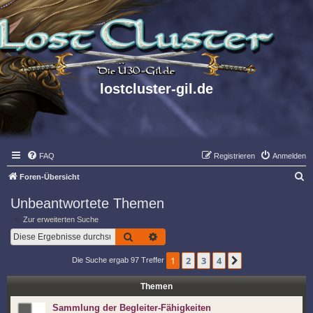
lostcluster-gil.de
FAQ
Registrieren
Anmelden
S
Foren-Übersicht
u
Unbeantwortete Themen
c
Zur erweiterten Suche
h
Suche
Erweiterte Suche
e
1
2
3
4
Nächste
Die Suche ergab 97 Treffer
Themen
Sammlung der Begleiter-Fähigkeiten