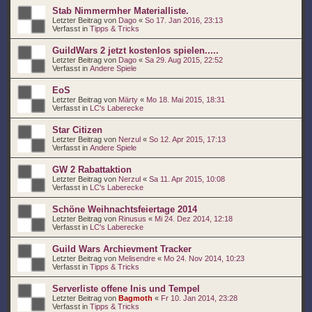
Stab Nimmermher Materialliste.
Letzter Beitrag von
Dago
«
So 17. Jan 2016, 23:13
Verfasst in
Tipps & Tricks
GuildWars 2 jetzt kostenlos spielen.....
Letzter Beitrag von
Dago
«
Sa 29. Aug 2015, 22:52
Verfasst in
Andere Spiele
EoS
Letzter Beitrag von
Märty
«
Mo 18. Mai 2015, 18:31
Verfasst in
LC's Laberecke
Star Citizen
Letzter Beitrag von
Nerzul
«
So 12. Apr 2015, 17:13
Verfasst in
Andere Spiele
GW 2 Rabattaktion
Letzter Beitrag von
Nerzul
«
Sa 11. Apr 2015, 10:08
Verfasst in
LC's Laberecke
Schöne Weihnachtsfeiertage 2014
Letzter Beitrag von
Rinusus
«
Mi 24. Dez 2014, 12:18
Verfasst in
LC's Laberecke
Guild Wars Archievment Tracker
Letzter Beitrag von
Melisendre
«
Mo 24. Nov 2014, 10:23
Verfasst in
Tipps & Tricks
Serverliste offene Inis und Tempel
Letzter Beitrag von
Bagmoth
«
Fr 10. Jan 2014, 23:28
Verfasst in
Tipps & Tricks