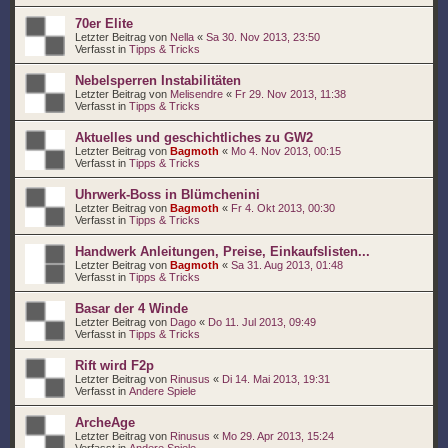
70er Elite
Letzter Beitrag von
Nella
«
Sa 30. Nov 2013, 23:50
Verfasst in
Tipps & Tricks
Nebelsperren Instabilitäten
Letzter Beitrag von
Melisendre
«
Fr 29. Nov 2013, 11:38
Verfasst in
Tipps & Tricks
Aktuelles und geschichtliches zu GW2
Letzter Beitrag von
Bagmoth
«
Mo 4. Nov 2013, 00:15
Verfasst in
Tipps & Tricks
Uhrwerk-Boss in Blümchenini
Letzter Beitrag von
Bagmoth
«
Fr 4. Okt 2013, 00:30
Verfasst in
Tipps & Tricks
Handwerk Anleitungen, Preise, Einkaufslisten...
Letzter Beitrag von
Bagmoth
«
Sa 31. Aug 2013, 01:48
Verfasst in
Tipps & Tricks
Basar der 4 Winde
Letzter Beitrag von
Dago
«
Do 11. Jul 2013, 09:49
Verfasst in
Tipps & Tricks
Rift wird F2p
Letzter Beitrag von
Rinusus
«
Di 14. Mai 2013, 19:31
Verfasst in
Andere Spiele
ArcheAge
Letzter Beitrag von
Rinusus
«
Mo 29. Apr 2013, 15:24
Verfasst in
Andere Spiele