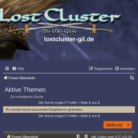
lostcluster-gil.de
FAQ
Registrieren
Anmelden
S
Foren-Übersicht
u
Aktive Themen
c
Zur erweiterten Suche
h
Die Suche ergab 0 Treffer • Seite
1
von
1
e
Es wurden keine passenden Ergebnisse gefunden.
Die Suche ergab 0 Treffer • Seite
1
von
1
Gehe zu
Foren-Übersicht
Alle Zeiten sind
UTC+02:00