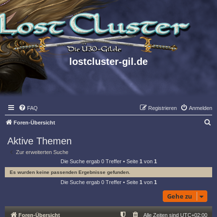
lostcluster-gil.de
FAQ
Registrieren
Anmelden
S
Foren-Übersicht
u
Aktive Themen
c
Zur erweiterten Suche
h
Die Suche ergab 0 Treffer • Seite
1
von
1
e
Es wurden keine passenden Ergebnisse gefunden.
Die Suche ergab 0 Treffer • Seite
1
von
1
Gehe zu
Foren-Übersicht
Alle Zeiten sind
UTC+02:00