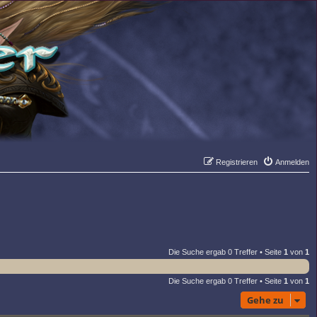
Registrieren
Anmelden
Suche
Er
Die Suche ergab 0 Treffer • Seite
1
von
1
Die Suche ergab 0 Treffer • Seite
1
von
1
Gehe zu