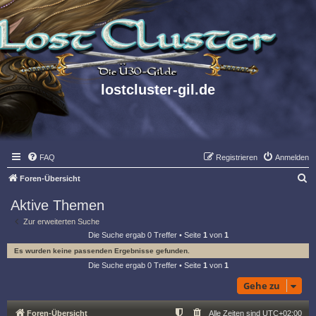
lostcluster-gil.de
FAQ
Registrieren
Anmelden
S
Foren-Übersicht
u
Aktive Themen
c
Zur erweiterten Suche
h
Die Suche ergab 0 Treffer • Seite
1
von
1
e
Es wurden keine passenden Ergebnisse gefunden.
Die Suche ergab 0 Treffer • Seite
1
von
1
Gehe zu
Foren-Übersicht
Alle Zeiten sind
UTC+02:00