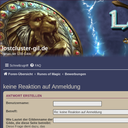
lostcluster-gil.de
Forum der Ü30-Gilde
Schnellzugriff
FAQ
Foren-Übersicht
Runes of Magic
Bewerbungen
keine Reaktion auf Anmeldung
ANTWORT ERSTELLEN
Benutzername:
Betreff:
Wie Lautet der Gildenname der
Gilde, die diese Seite betreibt:
Diese Frage dient dazu, das