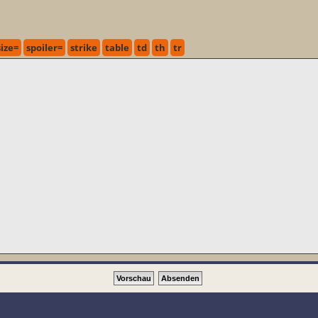
ize=
spoiler=
strike
table
td
th
tr