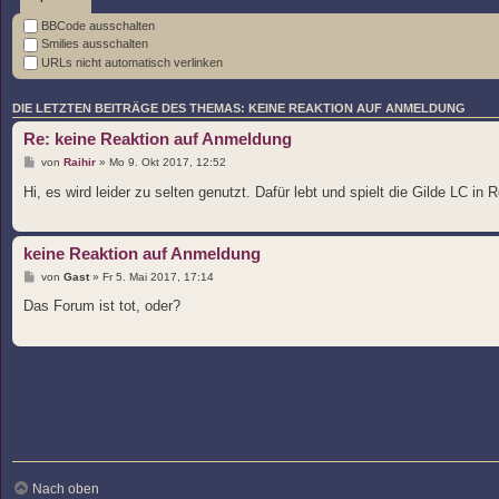
BBCode ausschalten
Smilies ausschalten
URLs nicht automatisch verlinken
DIE LETZTEN BEITRÄGE DES THEMAS: KEINE REAKTION AUF ANMELDUNG
Re: keine Reaktion auf Anmeldung
von
Raihir
» Mo 9. Okt 2017, 12:52
Hi, es wird leider zu selten genutzt. Dafür lebt und spielt die Gilde LC i
keine Reaktion auf Anmeldung
von
Gast
» Fr 5. Mai 2017, 17:14
Das Forum ist tot, oder?
Nach oben