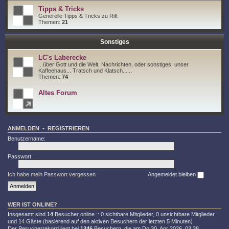
Tipps & Tricks
Generelle Tipps & Tricks zu Rift
Themen:
21
Sonstiges
LC's Laberecke
...über Gott und die Welt, Nachrichten, oder sonstiges, unser
Kaffeehaus... Tratsch und Klatsch......
Themen:
74
Altes Forum
ANMELDEN
•
REGISTRIEREN
Benutzername:
Passwort:
Ich habe mein Passwort vergessen
Angemeldet bleiben
WER IST ONLINE?
Insgesamt sind
14
Besucher online :: 0 sichtbare Mitglieder, 0 unsichtbare Mitglieder
und 14 Gäste (basierend auf den aktiven Besuchern der letzten 5 Minuten)
Der Besucherrekord liegt bei
1346
Besuchern, die am Do 30. Apr 2026, 03:38