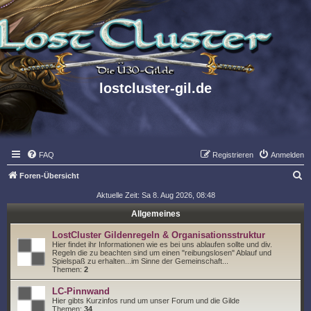
lostcluster-gil.de
FAQ
Registrieren
Anmelden
S
Foren-Übersicht
u
Aktuelle Zeit: Sa 8. Aug 2026, 08:48
c
Allgemeines
h
LostCluster Gildenregeln & Organisationsstruktur
e
Hier findet ihr Informationen wie es bei uns ablaufen sollte und div.
Regeln die zu beachten sind um einen "reibungslosen" Ablauf und
Spielspaß zu erhalten...im Sinne der Gemeinschaft...
Themen:
2
LC-Pinnwand
Hier gibts Kurzinfos rund um unser Forum und die Gilde
Themen:
34