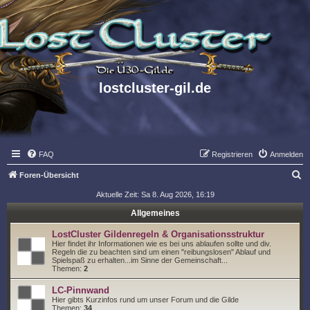
lostcluster-gil.de
FAQ
Registrieren
Anmelden
S
Foren-Übersicht
u
Aktuelle Zeit: Sa 8. Aug 2026, 16:19
c
Allgemeines
h
LostCluster Gildenregeln & Organisationsstruktur
e
Hier findet ihr Informationen wie es bei uns ablaufen sollte und div.
Regeln die zu beachten sind um einen "reibungslosen" Ablauf und
Spielspaß zu erhalten...im Sinne der Gemeinschaft...
Themen:
2
LC-Pinnwand
Hier gibts Kurzinfos rund um unser Forum und die Gilde
Themen:
34