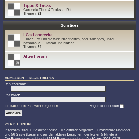
Tipps & Tricks
Generelle Tipps & Tricks zu Rift
Themen:
21
Sonstiges
LC's Laberecke
...über Gott und die Welt, Nachrichten, oder sonstiges, unser
Kaffeehaus... Tratsch und Klatsch......
Themen:
74
Altes Forum
ANMELDEN
•
REGISTRIEREN
Benutzername:
Passwort:
Ich habe mein Passwort vergessen
Angemeldet bleiben
WER IST ONLINE?
Insgesamt sind
56
Besucher online :: 0 sichtbare Mitglieder, 0 unsichtbare Mitglieder
und 56 Gäste (basierend auf den aktiven Besuchern der letzten 5 Minuten)
Der Besucherrekord liegt bei
1346
Besuchern, die am Do 30. Apr 2026, 03:38