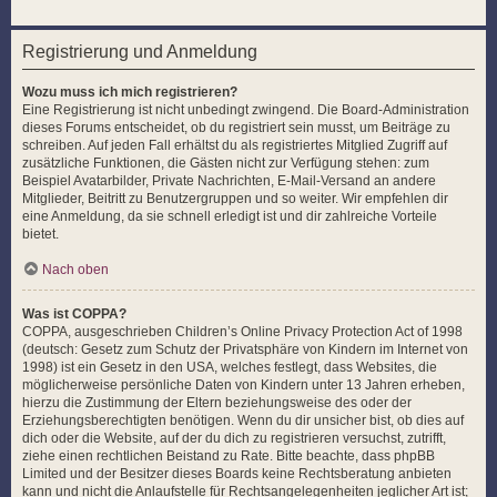
Registrierung und Anmeldung
Wozu muss ich mich registrieren?
Eine Registrierung ist nicht unbedingt zwingend. Die Board-Administration
dieses Forums entscheidet, ob du registriert sein musst, um Beiträge zu
schreiben. Auf jeden Fall erhältst du als registriertes Mitglied Zugriff auf
zusätzliche Funktionen, die Gästen nicht zur Verfügung stehen: zum
Beispiel Avatarbilder, Private Nachrichten, E-Mail-Versand an andere
Mitglieder, Beitritt zu Benutzergruppen und so weiter. Wir empfehlen dir
eine Anmeldung, da sie schnell erledigt ist und dir zahlreiche Vorteile
bietet.
Nach oben
Was ist COPPA?
COPPA, ausgeschrieben Children’s Online Privacy Protection Act of 1998
(deutsch: Gesetz zum Schutz der Privatsphäre von Kindern im Internet von
1998) ist ein Gesetz in den USA, welches festlegt, dass Websites, die
möglicherweise persönliche Daten von Kindern unter 13 Jahren erheben,
hierzu die Zustimmung der Eltern beziehungsweise des oder der
Erziehungsberechtigten benötigen. Wenn du dir unsicher bist, ob dies auf
dich oder die Website, auf der du dich zu registrieren versuchst, zutrifft,
ziehe einen rechtlichen Beistand zu Rate. Bitte beachte, dass phpBB
Limited und der Besitzer dieses Boards keine Rechtsberatung anbieten
kann und nicht die Anlaufstelle für Rechtsangelegenheiten jeglicher Art ist;