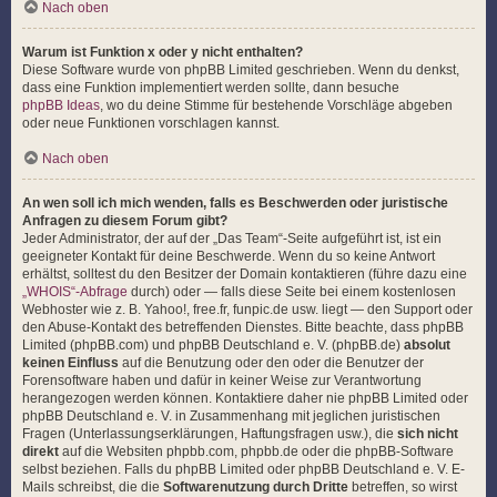
Nach oben
Warum ist Funktion x oder y nicht enthalten?
Diese Software wurde von phpBB Limited geschrieben. Wenn du denkst,
dass eine Funktion implementiert werden sollte, dann besuche
phpBB Ideas
, wo du deine Stimme für bestehende Vorschläge abgeben
oder neue Funktionen vorschlagen kannst.
Nach oben
An wen soll ich mich wenden, falls es Beschwerden oder juristische
Anfragen zu diesem Forum gibt?
Jeder Administrator, der auf der „Das Team“-Seite aufgeführt ist, ist ein
geeigneter Kontakt für deine Beschwerde. Wenn du so keine Antwort
erhältst, solltest du den Besitzer der Domain kontaktieren (führe dazu eine
„WHOIS“-Abfrage
durch) oder — falls diese Seite bei einem kostenlosen
Webhoster wie z. B. Yahoo!, free.fr, funpic.de usw. liegt — den Support oder
den Abuse-Kontakt des betreffenden Dienstes. Bitte beachte, dass phpBB
Limited (phpBB.com) und phpBB Deutschland e. V. (phpBB.de)
absolut
keinen Einfluss
auf die Benutzung oder den oder die Benutzer der
Forensoftware haben und dafür in keiner Weise zur Verantwortung
herangezogen werden können. Kontaktiere daher nie phpBB Limited oder
phpBB Deutschland e. V. in Zusammenhang mit jeglichen juristischen
Fragen (Unterlassungserklärungen, Haftungsfragen usw.), die
sich nicht
direkt
auf die Websiten phpbb.com, phpbb.de oder die phpBB-Software
selbst beziehen. Falls du phpBB Limited oder phpBB Deutschland e. V. E-
Mails schreibst, die die
Softwarenutzung durch Dritte
betreffen, so wirst