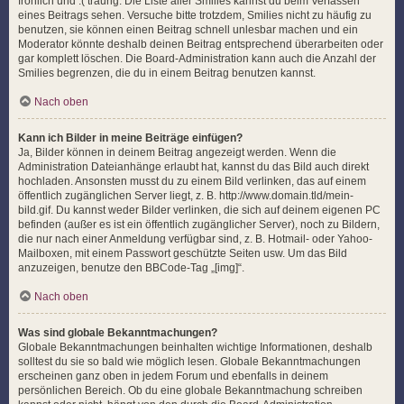
fröhlich und :( traurig. Die Liste aller Smilies kannst du beim Verfassen
eines Beitrags sehen. Versuche bitte trotzdem, Smilies nicht zu häufig zu
benutzen, sie können einen Beitrag schnell unlesbar machen und ein
Moderator könnte deshalb deinen Beitrag entsprechend überarbeiten oder
gar komplett löschen. Die Board-Administration kann auch die Anzahl der
Smilies begrenzen, die du in einem Beitrag benutzen kannst.
Nach oben
Kann ich Bilder in meine Beiträge einfügen?
Ja, Bilder können in deinem Beitrag angezeigt werden. Wenn die
Administration Dateianhänge erlaubt hat, kannst du das Bild auch direkt
hochladen. Ansonsten musst du zu einem Bild verlinken, das auf einem
öffentlich zugänglichen Server liegt, z. B. http://www.domain.tld/mein-
bild.gif. Du kannst weder Bilder verlinken, die sich auf deinem eigenen PC
befinden (außer es ist ein öffentlich zugänglicher Server), noch zu Bildern,
die nur nach einer Anmeldung verfügbar sind, z. B. Hotmail- oder Yahoo-
Mailboxen, mit einem Passwort geschützte Seiten usw. Um das Bild
anzuzeigen, benutze den BBCode-Tag „[img]“.
Nach oben
Was sind globale Bekanntmachungen?
Globale Bekanntmachungen beinhalten wichtige Informationen, deshalb
solltest du sie so bald wie möglich lesen. Globale Bekanntmachungen
erscheinen ganz oben in jedem Forum und ebenfalls in deinem
persönlichen Bereich. Ob du eine globale Bekanntmachung schreiben