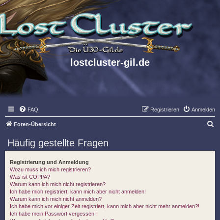
lostcluster-gil.de
FAQ
Registrieren
Anmelden
S
Foren-Übersicht
u
Häufig gestellte Fragen
c
h
Registrierung und Anmeldung
Wozu muss ich mich registrieren?
e
Was ist COPPA?
Warum kann ich mich nicht registrieren?
Ich habe mich registriert, kann mich aber nicht anmelden!
Warum kann ich mich nicht anmelden?
Ich habe mich vor einiger Zeit registriert, kann mich aber nicht mehr anmelden?!
Ich habe mein Passwort vergessen!