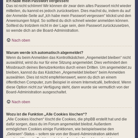
Ich habe mein Passwort vergessen!
Das ist nicht schlimm! Wir können dir zwar dein altes Passwort nicht wieder
mitteilen, du kannst es jedoch zurücksetzen. Dies machst du, indem du auf
der Anmelde-Seite auf „Ich habe mein Passwort vergessen“ klickst und den
Anweisungen folgst. So solltest du dich schnell wieder anmelden können.
Solltest du trotzdem nicht in der Lage sein, dein Passwort zurückzusetzen,
so wende dich an die Board-Administration.
Nach oben
Warum werde ich automatisch abgemeldet?
Wenn du beim Anmelden das Kontrollkästchen „Angemeldet bleiben“ nicht
auswählst, wirst du nur für eine Sitzung angemeldet. Dies verhindert den
Missbrauch deines Benutzerkontos durch einen Dritten. Um angemeldet zu
bleiben, kannst du das Kästchen „Angemeldet bleiben“ beim Anmelden
auswählen. Dies ist nicht empfehlenswert, wenn du dich an einem
öffentlichen Computer, zum Beispiel in einem Internetcafé, befindest. Wenn
diese Option nicht zur Verfügung steht, dann wurde sie vermutlich von der
Board-Administration ausgeschaltet.
Nach oben
Wozu ist die Funktion „Alle Cookies löschen“?
„Alle Cookies löschen“ löscht die Cookies, die phpBB erstellt hat und die
dafür sorgen, dass du im Forum angemeldet bleibst. Außerdem
ermöglichen Cookies einige Funktionen, wie beispielsweise den
„Gelesen“-Status – sofern sie von der Board-Administration aktiviert