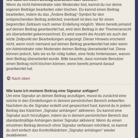
Wenn du nicht Administrator oder Moderator bist, kannst du nur deine
eigenen Beiträge bearbeiten oder löschen. Du kannst einen Beitrag
bearbeiten, indem du das „Ändere Beitrag“-Symbol für den
entsprechenden Beitrag anklickst; eventuell ist dies nur für einen
begrenzten Zeitraum nach seiner Erstellung möglich. Wenn bereits jemand
auf deinen Beitrag geantwortet hat, wird dein Beitrag in der Themenansicht
als überarbeitet gekennzeichnet. Es wird sowohl die Anzahl als auch der
letzte Zeitpunkt der Bearbeitungen angezeigt. Dieser Hinweis erscheint
nicht, wenn noch niemand auf deinen Beitrag geantwortet hat oder wenn
ein Administrator oder Moderator deinen Beitrag überarbeitet hat. Diese
können jedoch, falls sie es für nötig halten, eine Notiz hinterlassen, warum
dein Beitrag überarbeitet wurde. Bitte beachte, dass normale Benutzer
einen Beitrag nicht löschen können, wenn bereits jemand darauf
geantwortet hat.
Nach oben
Wie kann ich meinem Beitrag eine Signatur anfügen?
Um eine Signatur an deinen Beitrag anzufügen, musst du zunächst eine
solche in den Einstellungen in deinem persönlichen Bereich entwerfen.
Nachdem du die Signatur erstellt und gespeichert hast, kannst du in jedem
Beitrag das Kästchen „Signatur anhängen“ aktivieren. Du kannst eine
Signatur auch hinzufügen, indem du in deinem persönlichen Bereich das
standardmäßige Anhängen deiner Signatur aktivierst. Wenn du einen
einzelnen Beitrag dennoch ohne Signatur verfassen möchtest, so kannst
du dort einfach das Kontrollkästchen „Signatur anhängen“ wieder
deaktivieren.